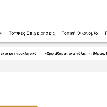
ν
Τοπικές Eπιχειρήσεις
Τοπική Οικονομία
το και προκλητικό,
«Χρειάζομαι μια πόλη…»: Βύρας, Πε
Λαρνακείς (VID)