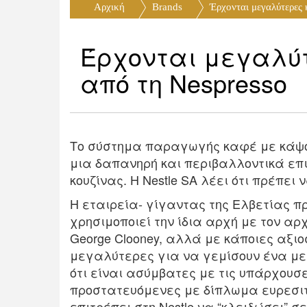
Αρχική
Brands
Έρχονται μεγαλύτερες 
Έρχονται μεγαλύ
από τη Nespresso
Το σύστημα παραγωγής καφέ με κάψου
μια δαπανηρή και περιβαλλοντικά επι
κουζίνας. Η Nestle SA λέει ότι πρέπει
Η εταιρεία- γίγαντας της Ελβετίας π
χρησιμοποιεί την ίδια αρχή με τον 
George Clooney, αλλά με κάποιες αξιο
μεγαλύτερες για να γεμίσουν ένα μ
ότι είναι ασύμβατες με τις υπάρχουσ
προστατευόμενες με δίπλωμα ευρεσιτ
επιτρέπει στη Nestle να “κλειδώσει” 