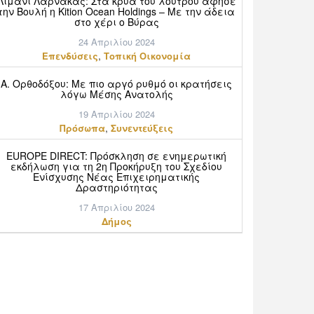
Λιμάνι Λάρνακας: Στα κρύα του λουτρού άφησε
την Βουλή η Kition Ocean Holdings – Με την άδεια
στο χέρι ο Βύρας
24 Απριλίου 2024
,
Επενδύσεις
Τοπική Οικονομία
Α. Ορθοδόξου: Mε πιο αργό ρυθμό οι κρατήσεις
λόγω Μέσης Ανατολής
19 Απριλίου 2024
,
Πρόσωπα
Συνεντεύξεις
EUROPE DIRECT: Πρόσκληση σε ενημερωτική
εκδήλωση για τη 2η Προκήρυξη του Σχεδίου
Ενίσχυσης Νέας Επιχειρηματικής
Δραστηριότητας
17 Απριλίου 2024
Δήμος