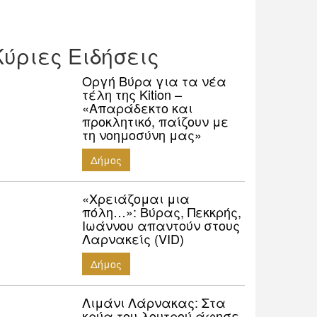
Κύριες Ειδήσεις
Οργή Βύρα για τα νέα
τέλη της Kition –
«Απαράδεκτο και
προκλητικό, παίζουν με
τη νοημοσύνη μας»
Δήμος
«Χρειάζομαι μια
πόλη…»: Βύρας, Πεκκρής,
Ιωάννου απαντούν στους
Λαρνακείς (VID)
Δήμος
Λιμάνι Λάρνακας: Στα
κρύα του λουτρού άφησε