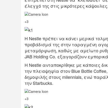
έλεγχό της στις μικρότερες κάψουλες
+3
Η Nestle πρέπει να κάνει μερικά τολμ
προβάδισμά της στην ταραγμένη αγορ
μεταμόρφωση, καθώς με αμείωτο ρυθμό 
JAB Holding Co. εξαγοράζουν εμπορικ
Η Nestle ανταποκρίθηκε με κάποιες δι
την πλειοψηφία στον Blue Bottle Coffe
δημοφιλής στους milennials, ενώ παρ
την Starbucks.
+3