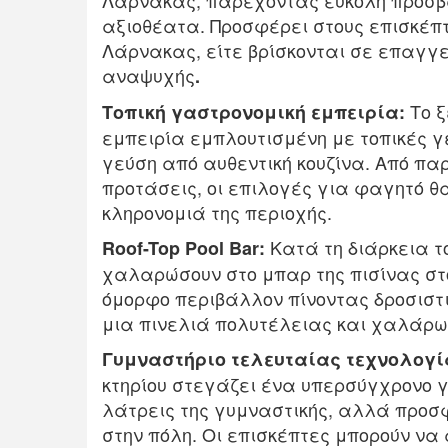
Λάρνακας, παρέχοντας εύκολη πρόσβα
αξιοθέατα. Προσφέρει στους επισκέπτ
Λάρνακας, είτε βρίσκονται σε επαγγε
αναψυχής
.
Το ξ
Τοπική γαστρονομική εμπειρία:
εμπειρία εμπλουτισμένη με τοπικές γ
γεύση από αυθεντική κουζίνα. Από π
προτάσεις, οι επιλογές για φαγητό θ
κληρονομιά της περιοχής.
Κατά τη διάρκεια το
Roof-Top Pool Bar:
χαλαρώσουν στο μπαρ της πισίνας στ
όμορφο περιβάλλον πίνοντας δροσιστι
μια πινελιά πολυτέλειας και χαλάρωσ
Γυμναστήριο τελευταίας τεχνολογί
κτηρίου στεγάζει ένα υπερσύγχρονο γ
λάτρεις της γυμναστικής, αλλά προσ
στην πόλη. Οι επισκέπτες μπορούν ν