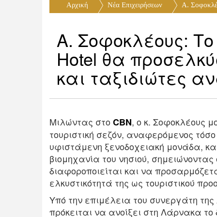
Αρχική
Νέα Eπιχειρήσεων
Α. Σοφοκλέο
Α. Σοφοκλέους: Το 
Hotel θα προσελκ
και ταξιδιώτες α
Μιλώντας στο
, ο κ. Σοφοκλέους μ
CBN
τουριστική σεζόν, αναφερόμενος τόσο 
υφιστάμενη ξενοδοχειακή μονάδα, καθ
βιομηχανία του νησιού, σημειώνοντας 
διαφοροποιείται και να προσαρμόζετ
ελκυστικότητά της ως τουριστικού προ
Υπό την επιμέλεια του συνεργάτη της Ac
πρόκειται να ανοίξει στη Λάρνακα το 