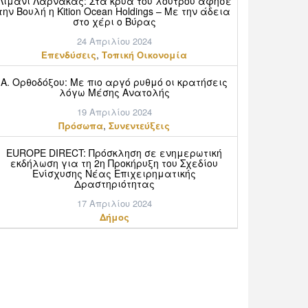
Λιμάνι Λάρνακας: Στα κρύα του λουτρού άφησε
την Βουλή η Kition Ocean Holdings – Με την άδεια
στο χέρι ο Βύρας
24 Απριλίου 2024
,
Επενδύσεις
Τοπική Οικονομία
Α. Ορθοδόξου: Mε πιο αργό ρυθμό οι κρατήσεις
λόγω Μέσης Ανατολής
19 Απριλίου 2024
,
Πρόσωπα
Συνεντεύξεις
EUROPE DIRECT: Πρόσκληση σε ενημερωτική
εκδήλωση για τη 2η Προκήρυξη του Σχεδίου
Ενίσχυσης Νέας Επιχειρηματικής
Δραστηριότητας
17 Απριλίου 2024
Δήμος