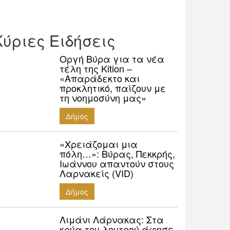
Κύριες Ειδήσεις
Οργή Βύρα για τα νέα
τέλη της Kition –
«Απαράδεκτο και
προκλητικό, παίζουν με
τη νοημοσύνη μας»
Δήμος
«Χρειάζομαι μια
πόλη…»: Βύρας, Πεκκρής,
Ιωάννου απαντούν στους
Λαρνακείς (VID)
Δήμος
Λιμάνι Λάρνακας: Στα
κρύα του λουτρού άφησε