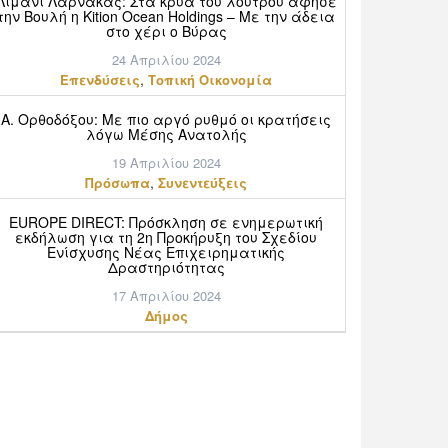
Λιμάνι Λάρνακας: Στα κρύα του λουτρού άφησε
την Βουλή η Kition Ocean Holdings – Με την άδεια
στο χέρι ο Βύρας
24 Απριλίου 2024
,
Επενδύσεις
Τοπική Οικονομία
Α. Ορθοδόξου: Mε πιο αργό ρυθμό οι κρατήσεις
λόγω Μέσης Ανατολής
19 Απριλίου 2024
,
Πρόσωπα
Συνεντεύξεις
EUROPE DIRECT: Πρόσκληση σε ενημερωτική
εκδήλωση για τη 2η Προκήρυξη του Σχεδίου
Ενίσχυσης Νέας Επιχειρηματικής
Δραστηριότητας
17 Απριλίου 2024
Δήμος