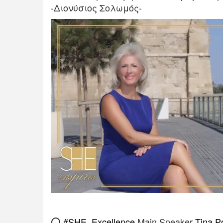
-Διονύσιος Σολωμός-
⭕
#
SHE_Excellence
Main Speaker
Tina P