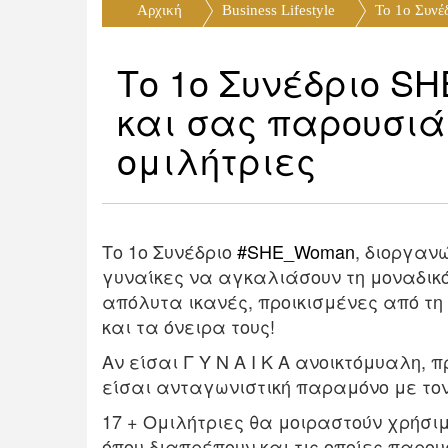
Αρχική
Business Lifestyle
Το 1ο Συνέ
Το 1ο Συνέδριο S
και σας παρουσιά
ομιλήτριες
Το 1ο Συνέδριο
#
SHE_Woman
, διοργαν
γυναίκες να αγκαλιάσουν τη μοναδικότ
απόλυτα ικανές, προικισμένες από τη 
και τα όνειρα τους!
Αν είσαι Γ Υ Ν Α Ι Κ Α ανοικτόμυαλη, 
είσαι ανταγωνιστική παραμόνο με το
17 + Ομιλήτριες θα μοιραστούν χρήσιμ
όπου
διαπρέπουν και τις οποίες παρου