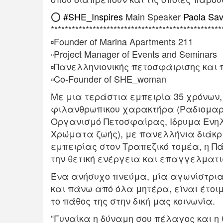
⭕
#
SHE_Inspires
Main Speaker
Paola Sa
*************************************************
▫️
Founder of Marina Apartments 211
▫️
Project Manager of Events and Seminars
▫️
Πανελληνιονικής πετοσφάιρισης και 
▫️
Co-Founder of SHE_woman
Με μια τεράστια εμπειρία 35 χρόνων
φιλανθρωπικου χαρακτήρα (Ραδιομαρα
Οργανισμό Πετοσφαίρας, Ιδρυμα Ενηλί
Χρώματα ζωής), με πανελλήνια διάκρι
εμπειρίας στον Τραπεζικό τομέα, η Πά
την θετική ενέργεια και επαγγελματισ
Ένα ανήσυχο πνεύμα, μία αγωνίστρι
και πάνω από όλα μητέρα, είναι έτοι
το πάθος της στην δική μας κοινωνία.
“Γυναίκα η δύναμη σου πέλαγος και η