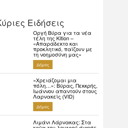
Κύριες Ειδήσεις
Οργή Βύρα για τα νέα
τέλη της Kition –
«Απαράδεκτο και
προκλητικό, παίζουν με
τη νοημοσύνη μας»
Δήμος
«Χρειάζομαι μια
πόλη…»: Βύρας, Πεκκρής,
Ιωάννου απαντούν στους
Λαρνακείς (VID)
Δήμος
Λιμάνι Λάρνακας: Στα
κρύα του λουτρού άφησε