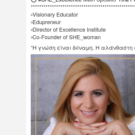
*************************************************
▫️
Visionary Educator
▫️
Edupreneur
▫️
Director of Excellence Institute
▫️
Co-Founder of SHE_woman
“Η γνώση είναι δύναμη. Η αλάνθαστη 