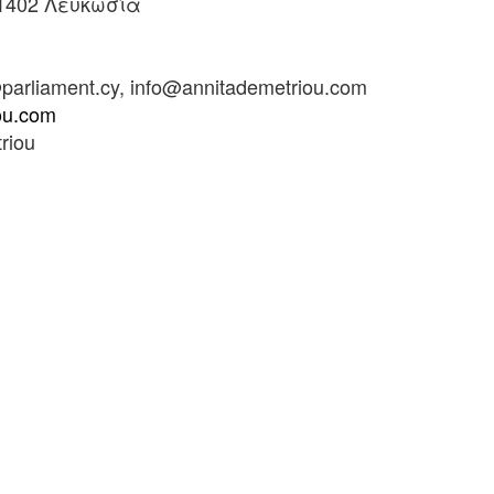
1402 Λευκωσία
rliament.cy, info@annitademetriou.com
ou.com
riou