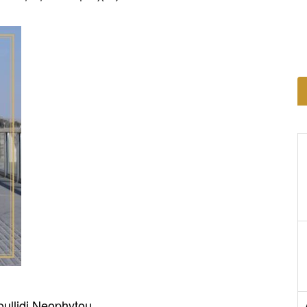
oullidi Neophytou