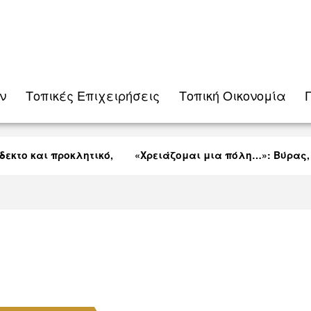
ν
Τοπικές Eπιχειρήσεις
Τοπική Οικονομία
κτο και προκλητικό,
«Χρειάζομαι μια πόλη…»: Βύρας, Π
Λαρνακείς (VID)