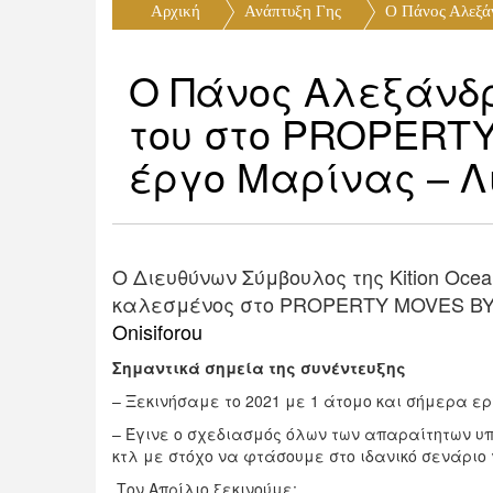
Αρχική
Ανάπτυξη Γης
Ο Πάνος Αλεξάνδ
Ο Πάνος Αλεξάνδρ
του στο PROPERTY 
έργο Μαρίνας – Λι
O Διευθύνων Σύμβουλος της Kition Oce
καλεσμένος στο PROPERTY MOVES B
Onisiforou
Σημαντικά σημεία της συνέντευξης
– Ξεκινήσαμε το 2021 με 1 άτομο και σήμερα ε
– Έγινε ο σχεδιασμός όλων των απαραίτητων υπ
κτλ με στόχο να φτάσουμε στο ιδανικό σενάριο
Τον Απρίλιο ξεκινούμε: