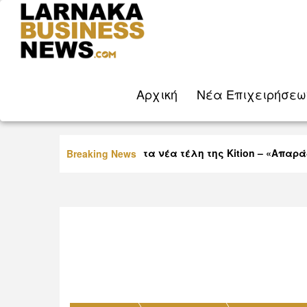
Aρχική
Νέα Eπιχειρήσεω
Οργή Βύρα για τα νέα τέλη της Kition – «Απαράδε
Breaking News
παίζουν με τη νοημοσύνη μας»