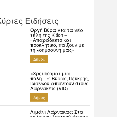
Κύριες Ειδήσεις
Οργή Βύρα για τα νέα
τέλη της Kition –
«Απαράδεκτο και
προκλητικό, παίζουν με
τη νοημοσύνη μας»
Δήμος
«Χρειάζομαι μια
πόλη…»: Βύρας, Πεκκρής,
Ιωάννου απαντούν στους
Λαρνακείς (VID)
Δήμος
Λιμάνι Λάρνακας: Στα
κρύα του λουτρού άφησε