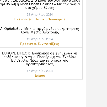
Λιμάνι Λάρνακας: Στα κρύα του λουτρού άφησε
την Βουλή η Kition Ocean Holdings – Με την άδεια
στο χέρι ο Βύρας
24 Απριλίου 2024
,
Επενδύσεις
Τοπική Οικονομία
Α. Ορθοδόξου: Mε πιο αργό ρυθμό οι κρατήσεις
λόγω Μέσης Ανατολής
19 Απριλίου 2024
,
Πρόσωπα
Συνεντεύξεις
EUROPE DIRECT: Πρόσκληση σε ενημερωτική
εκδήλωση για τη 2η Προκήρυξη του Σχεδίου
Ενίσχυσης Νέας Επιχειρηματικής
Δραστηριότητας
17 Απριλίου 2024
Δήμος