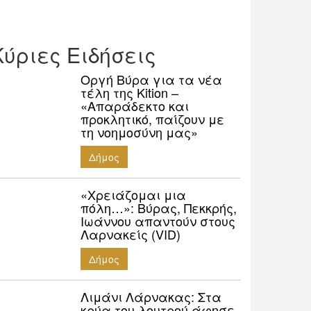
Κύριες Ειδήσεις
Οργή Βύρα για τα νέα
τέλη της Kition –
«Απαράδεκτο και
προκλητικό, παίζουν με
τη νοημοσύνη μας»
Δήμος
«Χρειάζομαι μια
πόλη…»: Βύρας, Πεκκρής,
Ιωάννου απαντούν στους
Λαρνακείς (VID)
Δήμος
Λιμάνι Λάρνακας: Στα
κρύα του λουτρού άφησε