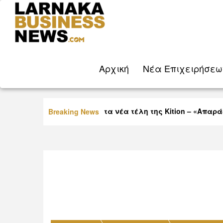
Aρχική
Νέα Eπιχειρήσεω
Οργή Βύρα για τα νέα τέλη της Kition – «Απαράδε
Breaking News
παίζουν με τη νοημοσύνη μας»