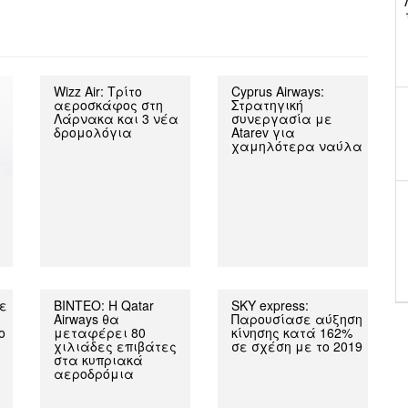
Wizz Air: Τρίτο
Cyprus Airways:
αεροσκάφος στη
Στρατηγική
Λάρνακα και 3 νέα
συνεργασία με
δρομολόγια
Atarev για
χαμηλότερα ναύλα
σε
ΒΙΝΤΕΟ: Η Qatar
SKY express:
Airways θα
Παρουσίασε αύξηση
ο
μεταφέρει 80
κίνησης κατά 162%
χιλιάδες επιβάτες
σε σχέση με το 2019
στα κυπριακά
αεροδρόμια