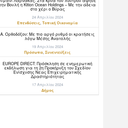
Λιμάνι Λάρνακας: Στα κρύα του λουτρού άφησε
την Βουλή η Kition Ocean Holdings – Με την άδεια
στο χέρι ο Βύρας
24 Απριλίου 2024
,
Επενδύσεις
Τοπική Οικονομία
Α. Ορθοδόξου: Mε πιο αργό ρυθμό οι κρατήσεις
λόγω Μέσης Ανατολής
19 Απριλίου 2024
,
Πρόσωπα
Συνεντεύξεις
EUROPE DIRECT: Πρόσκληση σε ενημερωτική
εκδήλωση για τη 2η Προκήρυξη του Σχεδίου
Ενίσχυσης Νέας Επιχειρηματικής
Δραστηριότητας
17 Απριλίου 2024
Δήμος