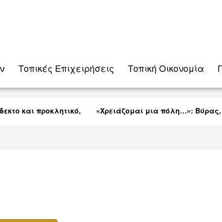
ν
Τοπικές Eπιχειρήσεις
Τοπική Οικονομία
κτο και προκλητικό,
«Χρειάζομαι μια πόλη…»: Βύρας, Π
Λαρνακείς (VID)