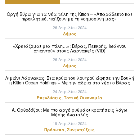
Οργή Βύρα για τα νέα τέλη της Kition – «Απαράδεκτο και
προκλητικό, παίζουν με τη νοημοσύνη μας»
26 Απριλίου 2024
Δήμος
«Χρειάζομαι μια πόλη…»: Βύρας, Πεκκρής, Ιωάννου
απαντούν στους Λαρνακείς (VID)
26 Απριλίου 2024
Δήμος
Λιμάνι Λάρνακας: Στα κρύα του λουτρού άφησε την Βουλή
η Kition Ocean Holdings – Με την άδεια στο χέρι ο Βύρας
24 Απριλίου 2024
,
Επενδύσεις
Τοπική Οικονομία
Α. Ορθοδόξου: Mε πιο αργό ρυθμό οι κρατήσεις λόγω
Μέσης Ανατολής
19 Απριλίου 2024
,
Πρόσωπα
Συνεντεύξεις