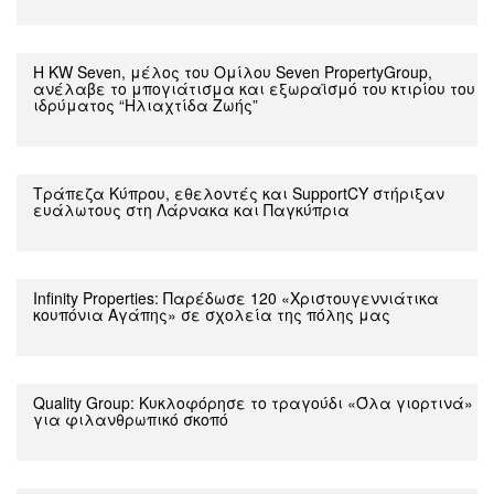
Η KW Seven, μέλος του Ομίλου Seven PropertyGroup,
ανέλαβε το μπογιάτισμα και εξωραϊσμό του κτιρίου του
ιδρύματος “Ηλιαχτίδα Ζωής”
Τράπεζα Κύπρου, εθελοντές και SupportCY στήριξαν
ευάλωτους στη Λάρνακα και Παγκύπρια
Infinity Properties: Παρέδωσε 120 «Χριστουγεννιάτικα
κουπόνια Αγάπης» σε σχολεία της πόλης μας
Quality Group: Kυκλοφόρησε το τραγούδι «Όλα γιορτινά»
για φιλανθρωπικό σκοπό