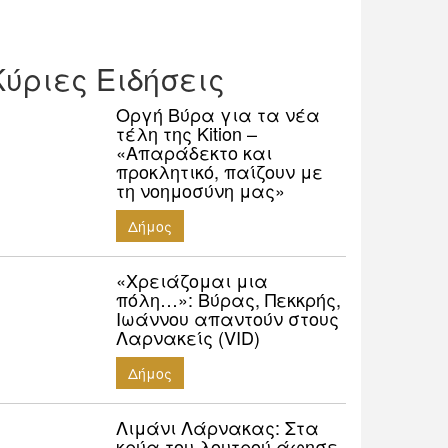
Κύριες Ειδήσεις
Οργή Βύρα για τα νέα
τέλη της Kition –
«Απαράδεκτο και
προκλητικό, παίζουν με
τη νοημοσύνη μας»
Δήμος
«Χρειάζομαι μια
πόλη…»: Βύρας, Πεκκρής,
Ιωάννου απαντούν στους
Λαρνακείς (VID)
Δήμος
Λιμάνι Λάρνακας: Στα
κρύα του λουτρού άφησε