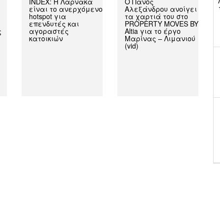
INDEX: Η Λάρνακα
Ο Πάνος
είναι το ανερχόμενο
Αλεξάνδρου ανοίγει
hotspot για
τα χαρτιά του στο
επενδυτές και
PROPERTY MOVES BY
ς
αγοραστές
Altia για το έργο
κατοικιών
Μαρίνας – Λιμανιού
(vid)