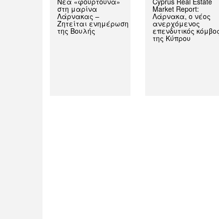
Νέα «φουρτούνα»
Cyprus Real Estate
στη μαρίνα
Market Report:
Λάρνακας –
Λάρνακα, ο νέος
Ζητείται ενημέρωση
ανερχόμενος
της Βουλής
επενδυτικός κόμβο
της Κύπρου