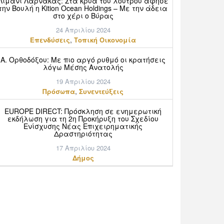
Λιμάνι Λάρνακας: Στα κρύα του λουτρού άφησε
την Βουλή η Kition Ocean Holdings – Με την άδεια
στο χέρι ο Βύρας
24 Απριλίου 2024
,
Επενδύσεις
Τοπική Οικονομία
Α. Ορθοδόξου: Mε πιο αργό ρυθμό οι κρατήσεις
λόγω Μέσης Ανατολής
19 Απριλίου 2024
,
Πρόσωπα
Συνεντεύξεις
EUROPE DIRECT: Πρόσκληση σε ενημερωτική
εκδήλωση για τη 2η Προκήρυξη του Σχεδίου
Ενίσχυσης Νέας Επιχειρηματικής
Δραστηριότητας
17 Απριλίου 2024
Δήμος